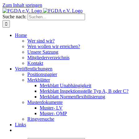
Zum Inhalt springen
Suche nach:
Home
Wer sind wir?
Wen wollen wir erreichen?
Unsere Satzung
Mitgliederverzeichnis
Kontakt
Veröffentlichungen
Positionspapier
Merkblätter
Merkblatt Unabhängigkeit
Merkblatt Inspektionsstelle Typ A, B oder C?
Merkblatt Normenflexibilisierung
Musterdokumente
Muster- LV
Muster- QMP
Ringversuche
Links