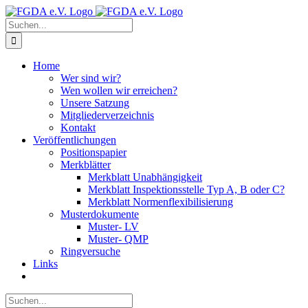
Zum
Inhalt
Suche
springen
nach:
Home
Wer sind wir?
Wen wollen wir erreichen?
Unsere Satzung
Mitgliederverzeichnis
Kontakt
Veröffentlichungen
Positionspapier
Merkblätter
Merkblatt Unabhängigkeit
Merkblatt Inspektionsstelle Typ A, B oder C?
Merkblatt Normenflexibilisierung
Musterdokumente
Muster- LV
Muster- QMP
Ringversuche
Links
Suche