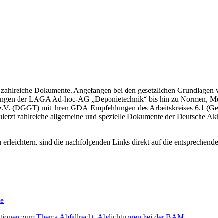
r zahlreiche Dokumente. Angefangen bei den gesetzlichen Grundlagen w
lungen der LAGA Ad-hoc-AG „Deponietechnik“ bis hin zu Normen, Merkb
k e.V. (DGGT) mit ihren GDA-Empfehlungen des Arbeitskreises 6.1 (Ge
letzt zahlreiche allgemeine und spezielle Dokumente der Deutsche Akk
ichtern, sind die nachfolgenden Links direkt auf die entsprechenden
te
mationen zum Thema Abfallrecht, Abdichtungen bei der BAM