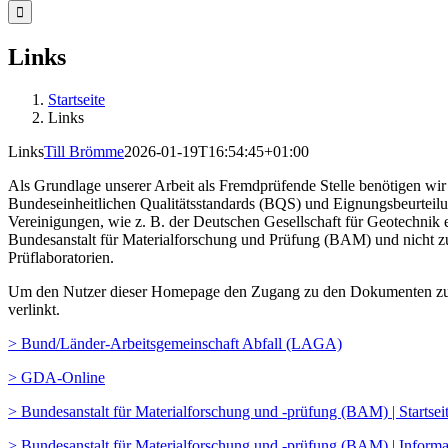
nach:
Links
Startseite
Links
Links
Till Brömme
2026-01-19T16:54:45+01:00
Als Grundlage unserer Arbeit als Fremdprüfende Stelle benötigen wi
Bundeseinheitlichen Qualitätsstandards (BQS) und Eignungsbeurtei
Vereinigungen, wie z. B. der Deutschen Gesellschaft für Geotechni
Bundesanstalt für Materialforschung und Prüfung (BAM) und nicht zu
Prüflaboratorien.
Um den Nutzer dieser Homepage den Zugang zu den Dokumenten zu erle
verlinkt.
> Bund/Länder-Arbeitsgemeinschaft Abfall (LAGA)
> GDA-Online
> Bundesanstalt für Materialforschung und -prüfung (BAM) | Startsei
> Bundesanstalt für Materialforschung und -prüfung (BAM) | Infor