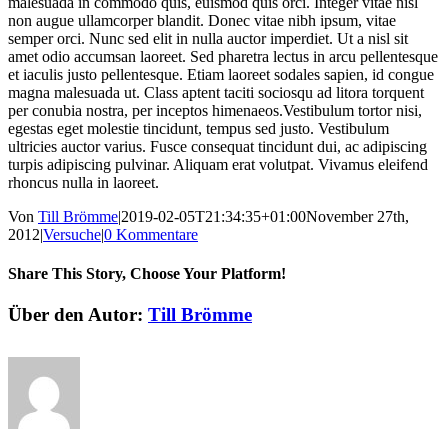
malesuada in commodo quis, euismod quis orci. Integer vitae nisl
non augue ullamcorper blandit. Donec vitae nibh ipsum, vitae
semper orci. Nunc sed elit in nulla auctor imperdiet. Ut a nisl sit
amet odio accumsan laoreet. Sed pharetra lectus in arcu pellentesque
et iaculis justo pellentesque. Etiam laoreet sodales sapien, id congue
magna malesuada ut. Class aptent taciti sociosqu ad litora torquent
per conubia nostra, per inceptos himenaeos.Vestibulum tortor nisi,
egestas eget molestie tincidunt, tempus sed justo. Vestibulum
ultricies auctor varius. Fusce consequat tincidunt dui, ac adipiscing
turpis adipiscing pulvinar. Aliquam erat volutpat. Vivamus eleifend
rhoncus nulla in laoreet.
Von
Till Brömme
|
2019-02-05T21:34:35+01:00
November 27th,
2012
|
Versuche
|
0 Kommentare
Share This Story, Choose Your Platform!
Facebook
X
Reddit
LinkedIn
WhatsApp
Tumblr
Pinterest
Vk
E-
Über den Autor:
Till Brömme
Mail