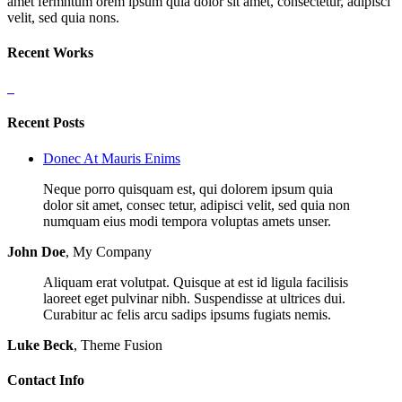
amet fermntum orem ipsum quia dolor sit amet, consectetur, adipisci
velit, sed quia nons.
Recent Works
Recent Posts
Donec At Mauris Enims
Neque porro quisquam est, qui dolorem ipsum quia
dolor sit amet, consec tetur, adipisci velit, sed quia non
numquam eius modi tempora voluptas amets unser.
John Doe
,
My Company
Aliquam erat volutpat. Quisque at est id ligula facilisis
laoreet eget pulvinar nibh. Suspendisse at ultrices dui.
Curabitur ac felis arcu sadips ipsums fugiats nemis.
Luke Beck
,
Theme Fusion
Contact Info