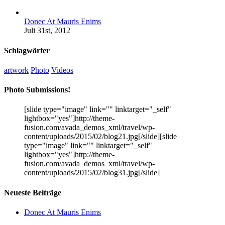
Donec At Mauris Enims
Juli 31st, 2012
Schlagwörter
artwork
Photo
Videos
Photo Submissions!
[slide type="image" link="" linktarget="_self"
lightbox="yes"]http://theme-
fusion.com/avada_demos_xml/travel/wp-
content/uploads/2015/02/blog21.jpg[/slide][slide
type="image" link="" linktarget="_self"
lightbox="yes"]http://theme-
fusion.com/avada_demos_xml/travel/wp-
content/uploads/2015/02/blog31.jpg[/slide]
Neueste Beiträge
Donec At Mauris Enims