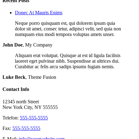
Recent Posts
Donec At Mauris Enims
Neque porro quisquam est, qui dolorem ipsum quia
dolor sit amet, consec tetur, adipisci velit, sed quia non
numquam eius modi tempora voluptas amets unser.
John Doe
,
My Company
Aliquam erat volutpat. Quisque at est id ligula facilisis
laoreet eget pulvinar nibh. Suspendisse at ultrices dui.
Curabitur ac felis arcu sadips ipsums fugiats nemis.
Luke Beck
,
Theme Fusion
Contact Info
12345 north Street
New York City, NY 555555
Telefon:
555-555-5555
Fax:
555-555-5555
E-Mail:
info@yourwebsite.com