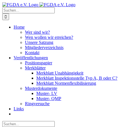
Zum
Inhalt
Suche
springen
nach:
Home
Wer sind wir?
Wen wollen wir erreichen?
Unsere Satzung
Mitgliederverzeichnis
Kontakt
Veröffentlichungen
Positionspapier
Merkblätter
Merkblatt Unabhängigkeit
Merkblatt Inspektionsstelle Typ A, B oder C?
Merkblatt Normenflexibilisierung
Musterdokumente
Muster- LV
Muster- QMP
Ringversuche
Links
Suche